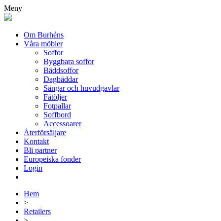
Meny
Om Burhéns
Våra möbler
Soffor
Byggbara soffor
Bäddsoffor
Dagbäddar
Sängar och huvudgavlar
Fåtöljer
Fotpallar
Soffbord
Accessoarer
Återförsäljare
Kontakt
Bli partner
Europeiska fonder
Login
Hem
>
Retailers
>