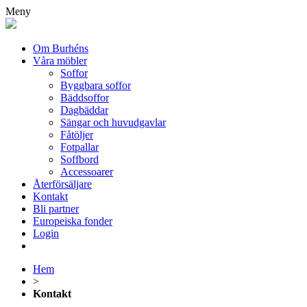
Meny
Om Burhéns
Våra möbler
Soffor
Byggbara soffor
Bäddsoffor
Dagbäddar
Sängar och huvudgavlar
Fåtöljer
Fotpallar
Soffbord
Accessoarer
Återförsäljare
Kontakt
Bli partner
Europeiska fonder
Login
Hem
>
Kontakt