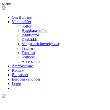
Meny
Om Burhéns
Våra möbler
Soffor
Byggbara soffor
Bäddsoffor
Dagbäddar
Sängar och huvudgavlar
Fåtöljer
Fotpallar
Soffbord
Accessoarer
Återförsäljare
Kontakt
Bli partner
Europeiska fonder
Login